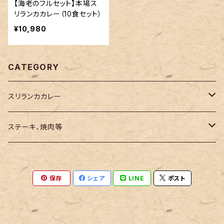
【海老のフルセット】本場ス
リランカカレー（10食セット）
¥10,980
CATEGORY
スリランカカレー
ポークカレー
ステーキ、焼肉等
３食セット
チキンカレー
縦切りタンステーキ
保存
シェア
LINE
ポスト
５食セット
3食セット
２枚セット
海老カレー
業務用牛たんスライス
７食セット
5食セット
４枚セット
3食セット
1キロ入り
熊本県産 あかうし ランプステーキ